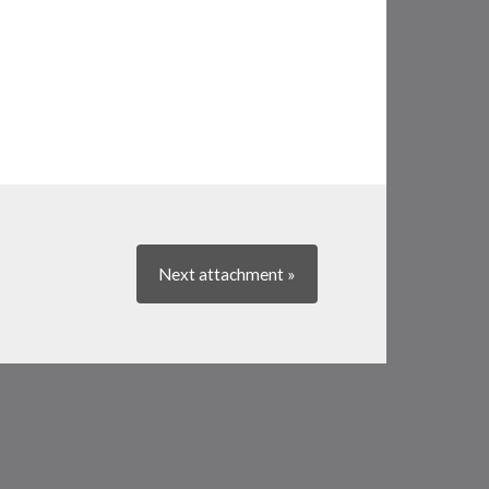
Next
attachment
»