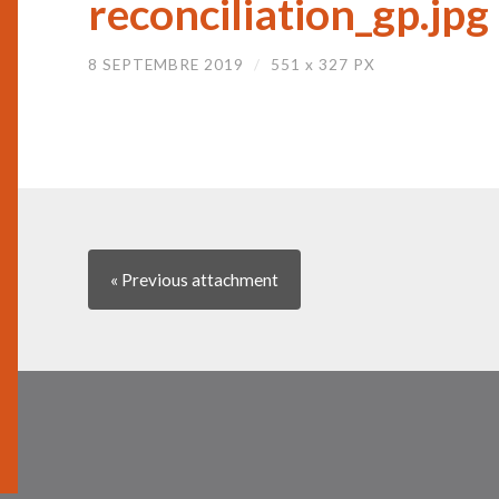
reconciliation_gp.jpg
8 SEPTEMBRE 2019
/
551
x
327 PX
« Previous
attachment