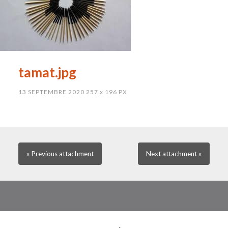
tamat.jpg
13 SEPTEMBRE 2020
257
x
196 PX
« Previous
attachment
Next
attachment
»