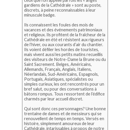
ceux que l’on appelle parfois les « anges
gardiens de la Cathédrale » sont au poste,
discrets, à peine reconnaissables à leur
minuscule badge.
Ils connaissent les foules des mois de
vacances et des événements patrimoniaux
et religieux. Ils profitent de la fraîcheur de la
Cathédrale en été et résistent aux rigueurs
de l’hiver, ou aux courants d’air du chantier.
Ils voient défiler les hordes de touristes,
mais vivent aussi les petits matins recueillis
des visiteurs de Notre-Dame la Brune ou du
Saint Sacrement. Belges, Américains,
Allemands, Français, Anglais, Italiens,
Néerlandais, Sud-Américains, Espagnols,
Portugais, Asiatiques, spécialistes ou
simples curieux, les ont rencontrés pour un
bref salut, ou pour des conversations à
bâtons rompus. Tous ressortent de l’édifice
charmés par leur accueil discret.
Qui sont donc ces personnages? Une bonne
trentaine de dames et de messieurs qui se
renouvellent de temps en temps. Versés en
histoire, simplement amoureux de leur
Cathédrale, intarissables à propos de notre