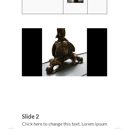
Slide 2
Sl
Click here to change this text. Lorem ipsum
Cl