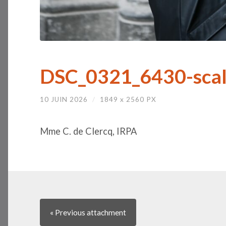
DSC_0321_6430-scal
10 JUIN 2026
/
1849
x
2560 PX
Mme C. de Clercq, IRPA
« Previous
attachment