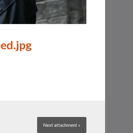
ed.jpg
Next
attachment
»