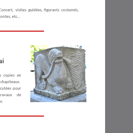
Concert, visites guidées, figurants costumés,
contes, etc…
ai
s copies en
 chapiteaux.
écutées pour
travaux de
r.