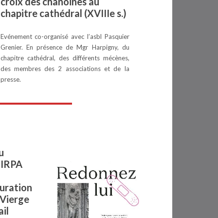
croix des chanoines au
chapitre cathédral (XVIIIe s.)
Evénement co-organisé avec l’asbl Pasquier
Grenier. En présence de Mgr Harpigny, du
chapitre cathédral, des différents mécènes,
des membres des 2 associations et de la
presse.
u
 IRPA
uration
 Vierge
il