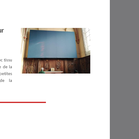
ur
c tissu
e de la
etites
 de la