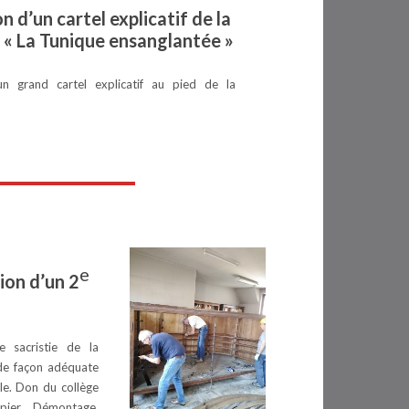
on d’un cartel explicatif de la
e « La Tunique ensanglantée »
’un grand cartel explicatif au pied de la
e
ion d’un 2
e sacristie de la
 de façon adéquate
ale. Don du collège
ier. Démontage,