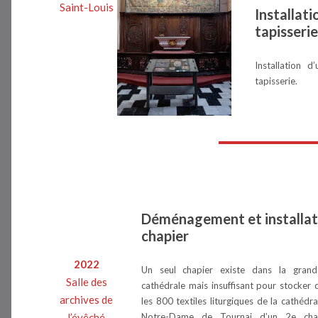
Saint-Louis
Installati
tapisseri
Installation d
tapisserie.
Déménagement et installat
chapier
2022
Un seul chapier existe dans la grand
Salle des
cathédrale mais insuffisant pour stocker
archives de
les 800 textiles liturgiques de la cathédr
Notre-Dame de Tournai d’un 2e chap
l’évêché