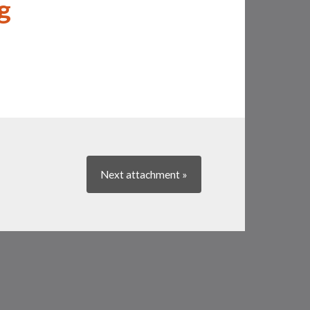
g
Next
attachment
»