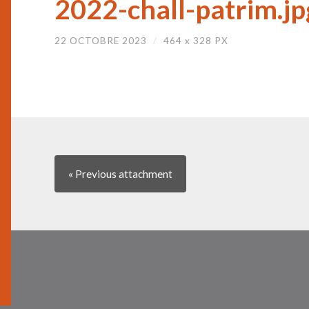
2022-chall-patrim.jp
22 OCTOBRE 2023
/
464
x
328 PX
« Previous
attachment