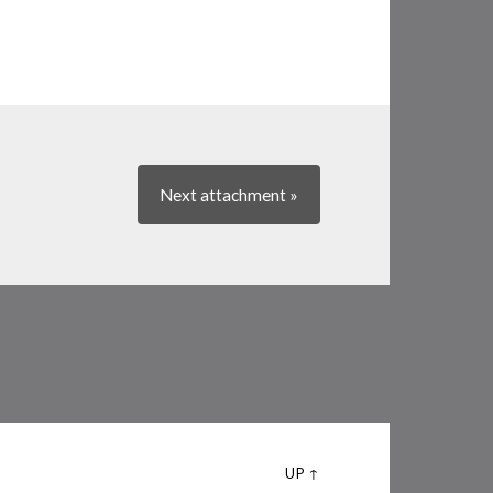
Next
attachment
»
UP ↑