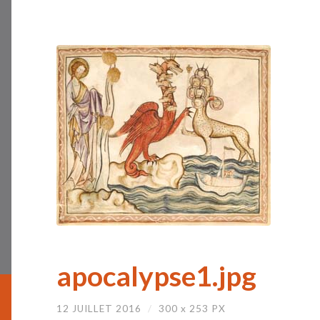
apocalypse1.jpg
12 JUILLET 2016
/
300
x
253 PX