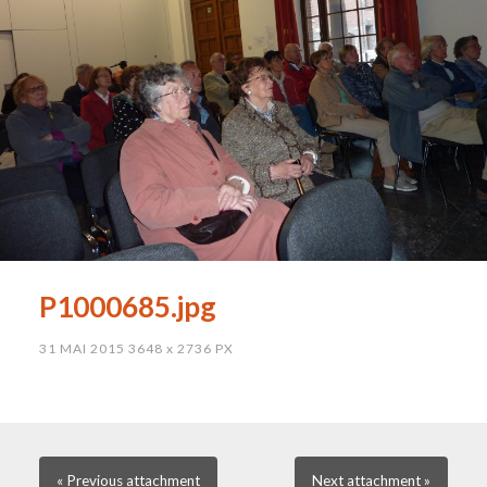
P1000685.jpg
31 MAI 2015
3648
x
2736 PX
« Previous
attachment
Next
attachment
»