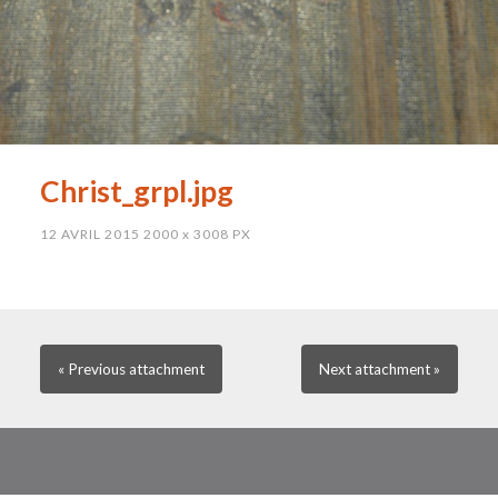
Christ_grpl.jpg
12 AVRIL 2015
2000
x
3008 PX
« Previous
attachment
Next
attachment
»