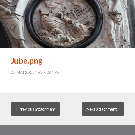
Jube.png
25 MAI 2015
463
x
264 PX
« Previous
attachment
Next
attachment
»