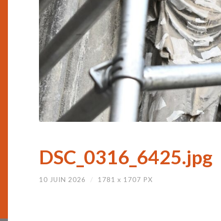
DSC_0316_6425.jpg
10 JUIN 2026
/
1781
x
1707 PX