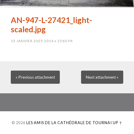
AN-947-L-27421_light-
scaled.jpg
13 JANVIER 2025
2014
x
2560 PX
« Previous
attachment
Next
attachment
»
© 2026
LES AMIS DE LA CATHÉDRALE DE TOURNAI
UP ↑