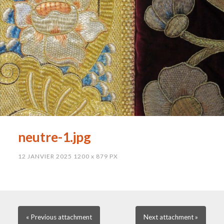
neutre-1.jpg
12 JANVIER 2025
1200
x
879 PX
« Previous
attachment
Next
attachment
»