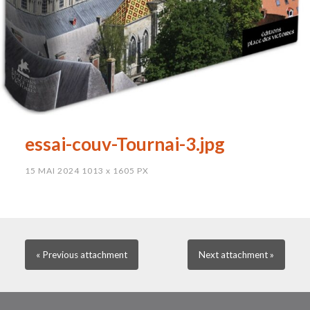
essai-couv-Tournai-3.jpg
15 MAI 2024
1013
x
1605 PX
« Previous
attachment
Next
attachment
»