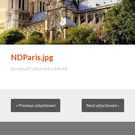
NDParis.jpg
23 JUILLET 2025
550
x
300 PX
« Previous
attachment
Next
attachment
»