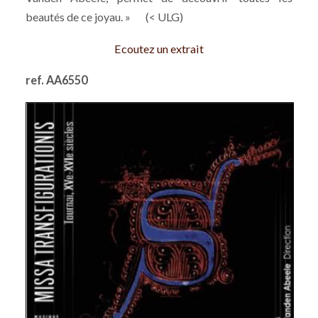
beautés de ce joyau. » (< ULG)
Ecoutez un extrait
ref. AA6550