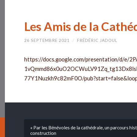
Les Amis de la Cath
26 SEPTEMBRE 2021
/
FRÉDÉRIC JADOUL
https://docs.google.com/presentation/d/e/2
1vQmmd86x0uO2OCWuLV91Zq_tg13Dx8l
77Y1Nuzkh9c82mF0O/pub?start=false&loo
« Par les Bénévoles de la cathédrale, un parcours hist
construction